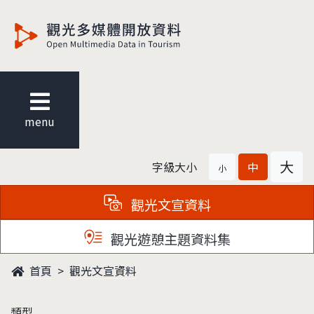
觀光多媒體開放資料
menu
大
字級大小
中
小
觀光文宣資料
觀光遊憩主題資料集
首頁
觀光文宣資料
類型