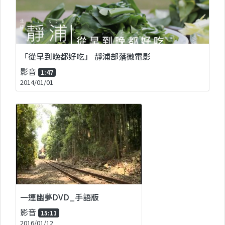
「從早到晚都好吃」 靜浦部落微電影
影音
1:47
2014/01/01
一連幽夢DVD_手語版
影音
15:11
2016/01/12