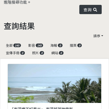
進階搜尋功能
查詢
查詢結果
排序
全部
影音
海報
摺頁
145
145
0
0
宣傳手冊
照片
網站
0
0
0
「東河橋下好風光」 東河部落微電影