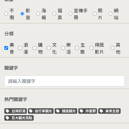
不
影
海
摺
宣傳手
照
網
限
音
報
頁
冊
片
站
分類
美
浪
購
文
樂
生
得獎
其
食
漫
物
化
活
態
影片
他
關鍵字
熱門關鍵字
關鍵字標籤
關鍵字標籤
關鍵字標籤
關鍵字標籤
關鍵字標籤
台灣好湯
自行車觀光
鐵道觀光
仲夏節
美食主題
關鍵字標籤
百大觀光亮點