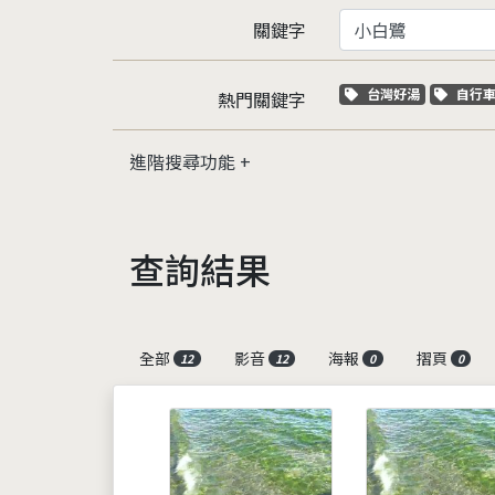
關鍵字
關鍵字標籤
關鍵
台灣好湯
自行
熱門關鍵字
進階搜尋功能
查詢結果
全部
影音
海報
摺頁
12
12
0
0