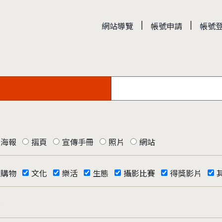
|
|
網站導覽
帳號申請
帳號
海報
摺頁
宣傳手冊
照片
網站
購物
文化
樂活
生態
攝影比賽
得獎影片
否