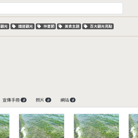
字標籤
關鍵字標籤
關鍵字標籤
關鍵字標籤
關鍵字標籤
車觀光
鐵道觀光
仲夏節
美食主題
百大觀光亮點
宣傳手冊
照片
網站
0
0
0