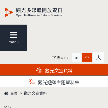
觀光多媒體開放資料
menu
大
字級大小
中
小
觀光文宣資料
觀光遊憩主題資料集
首頁
觀光文宣資料
類型