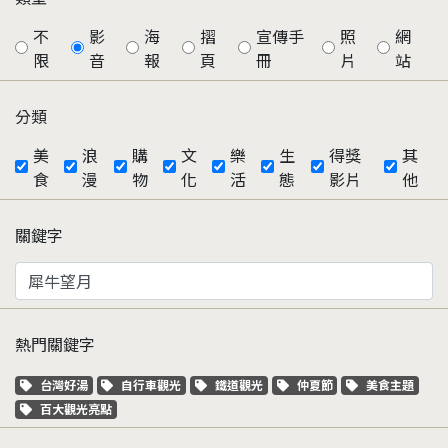
不
影
海
摺
宣傳手
照
網
限
音
報
頁
冊
片
站
分類
美
浪
購
文
樂
生
得獎
其
食
漫
物
化
活
態
影片
他
關鍵字
熱門關鍵字
關鍵字標籤
關鍵字標籤
關鍵字標籤
關鍵字標籤
關鍵字標籤
台灣好湯
自行車觀光
鐵道觀光
仲夏節
美食主題
關鍵字標籤
百大觀光亮點