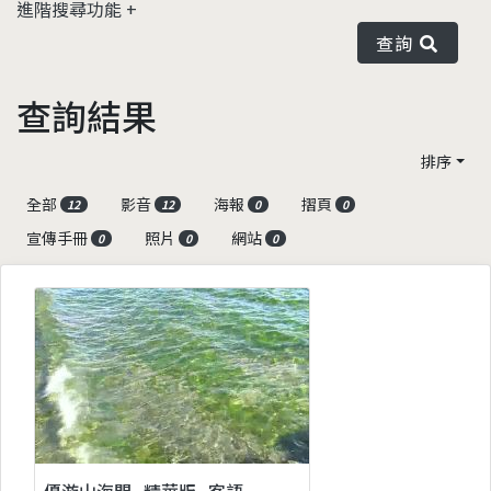
進階搜尋功能
查詢
查詢結果
排序
全部
影音
海報
摺頁
12
12
0
0
宣傳手冊
照片
網站
0
0
0
優游山海間_精華版_客語