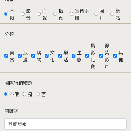
不
影
海
摺
宣傳手
照
網
限
音
報
頁
冊
片
站
分類
攝
得
美
浪
購
文
樂
生
影
獎
其
食
漫
物
化
活
態
比
影
他
賽
片
國際行銷精選
不限
是
否
關鍵字