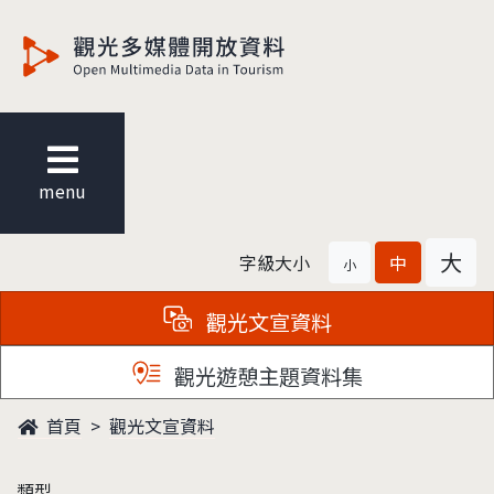
觀光多媒體開放資料
menu
大
字級大小
中
小
觀光文宣資料
觀光遊憩主題資料集
首頁
觀光文宣資料
類型