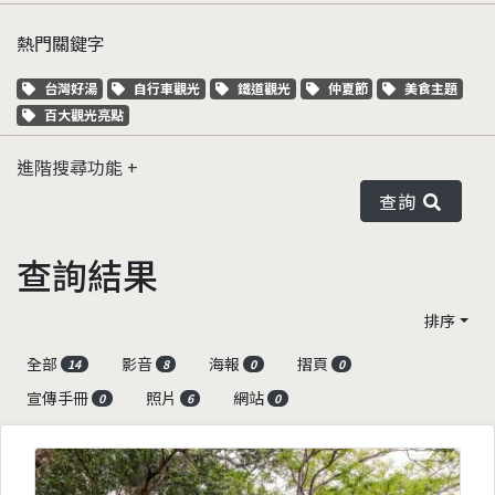
熱門關鍵字
關鍵字標籤
關鍵字標籤
關鍵字標籤
關鍵字標籤
關鍵字標籤
台灣好湯
自行車觀光
鐵道觀光
仲夏節
美食主題
關鍵字標籤
百大觀光亮點
進階搜尋功能
查詢
查詢結果
排序
全部
影音
海報
摺頁
14
8
0
0
宣傳手冊
照片
網站
0
6
0