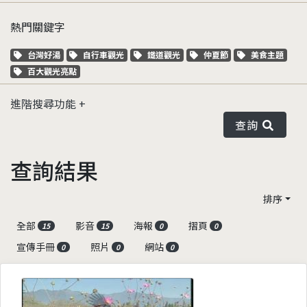
熱門關鍵字
關鍵字標籤
關鍵字標籤
關鍵字標籤
關鍵字標籤
關鍵字標籤
台灣好湯
自行車觀光
鐵道觀光
仲夏節
美食主題
關鍵字標籤
百大觀光亮點
進階搜尋功能
查詢
查詢結果
排序
全部
影音
海報
摺頁
15
15
0
0
宣傳手冊
照片
網站
0
0
0