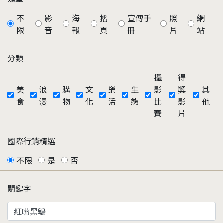
不
影
海
摺
宣傳手
照
網
限
音
報
頁
冊
片
站
分類
攝
得
美
浪
購
文
樂
生
影
獎
其
食
漫
物
化
活
態
比
影
他
賽
片
國際行銷精選
不限
是
否
關鍵字