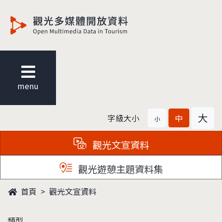
觀光多媒體開放資料
menu
大
字級大小
中
小
觀光文宣資料
觀光遊憩主題資料集
首頁
觀光文宣資料
類型