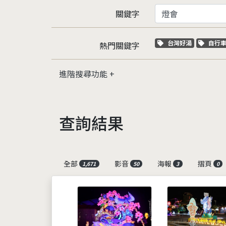
關鍵字
關鍵字標籤
關鍵
台灣好湯
自行
熱門關鍵字
進階搜尋功能
查詢結果
全部
影音
海報
摺頁
1,671
50
3
0