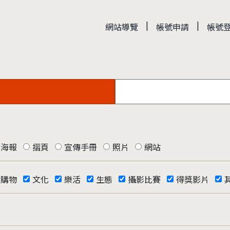
|
|
網站導覽
帳號申請
帳號
海報
摺頁
宣傳手冊
照片
網站
購物
文化
樂活
生態
攝影比賽
得獎影片
否