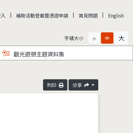
|
|
|
登入
補助活動登載暨憑證申請
常見問題
English
大
字級大小
中
小
觀光遊憩主題資料集
列印
分享