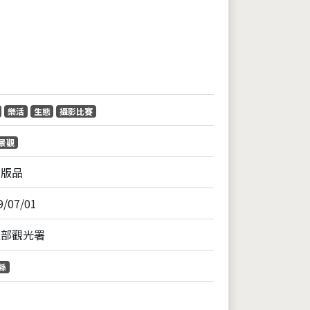
片
樂活
生態
攝影比賽
景觀
出版品
9/07/01
通部觀光署
縣