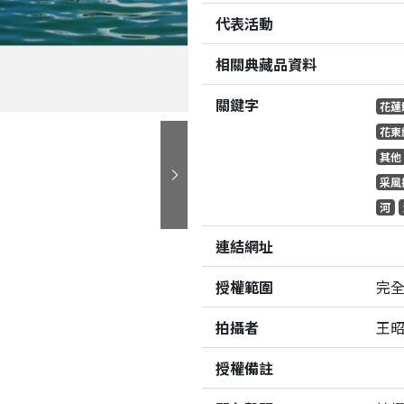
代表活動
相關典藏品資料
關鍵字
花蓮
花東
其他
采風
下一張
河
連結網址
授權範圍
完
拍攝者
王
授權備註