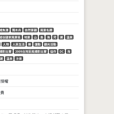
鯉魚潭
獨木舟
自然景觀
風景名勝
縱谷國家風景區
地景
山
島
海
河
湖
溫泉
人物
人民生活
樂
運動
觀光活動
攝影比賽
2009台灣采風攝影比賽
佳作
DC
海
湖
溫泉
冷泉
全授權
昭貴