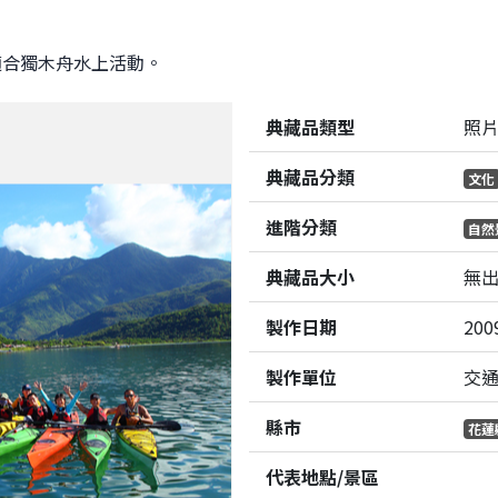
適合獨木舟水上活動。
典藏品類型
照
典藏品分類
文化
進階分類
自然
典藏品大小
無
製作日期
200
製作單位
交
縣市
花蓮
代表地點/景區