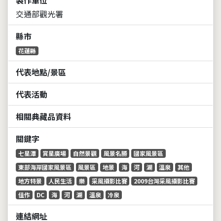
交通部觀光署
縣市
花蓮縣
代表地點/景區
代表活動
相關典藏品資料
關鍵字
七星潭
賞星廣場
自然景觀
風景名勝
國家風景區
東部海岸國家風景區
風景區
地景
海
河
湖
溫泉
其他
地方特景
人民生活
樂
采風攝影比賽
2009台灣采風攝影比賽
佳作
DC
海
河
湖
溫泉
冷泉
連結網址